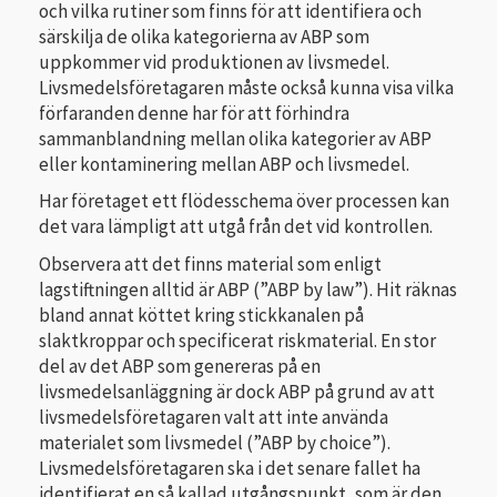
och vilka rutiner som finns för att identifiera och
särskilja de olika kategorierna av ABP som
uppkommer vid produktionen av livsmedel.
Livsmedelsföretagaren måste också kunna visa vilka
förfaranden denne har för att förhindra
sammanblandning mellan olika kategorier av ABP
eller kontaminering mellan ABP och livsmedel.
Har företaget ett flödesschema över processen kan
det vara lämpligt att utgå från det vid kontrollen.
Observera att det finns material som enligt
lagstiftningen alltid är ABP (”ABP by law”). Hit räknas
bland annat köttet kring stickkanalen på
slaktkroppar och specificerat riskmaterial. En stor
del av det ABP som genereras på en
livsmedelsanläggning är dock ABP på grund av att
livsmedelsföretagaren valt att inte använda
materialet som livsmedel (”ABP by choice”).
Livsmedelsföretagaren ska i det senare fallet ha
identifierat en så kallad utgångspunkt, som är den