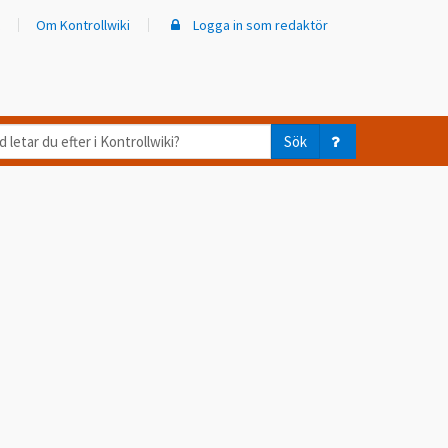
Om Kontrollwiki
Logga in som redaktör
d
Sök
ar
er
trollwiki?