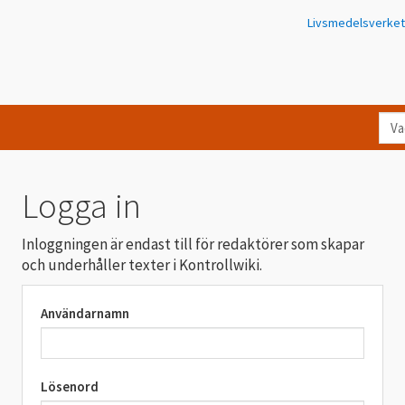
Livsmedelsverket
Va
let
du
eft
Logga in
i
Kon
Inloggningen är endast till för redaktörer som skapar
och underhåller texter i Kontrollwiki.
Användarnamn
Lösenord