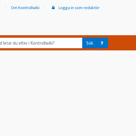
Om Kontrollwiki
Logga in som redaktör
d
Sök
ar
er
trollwiki?