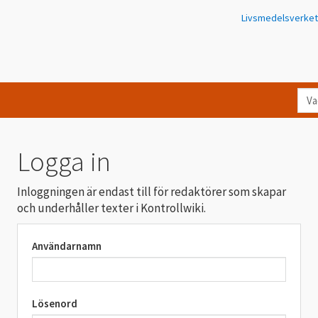
Livsmedelsverket
Va
let
du
eft
Logga in
i
Kon
Inloggningen är endast till för redaktörer som skapar
och underhåller texter i Kontrollwiki.
Användarnamn
Lösenord