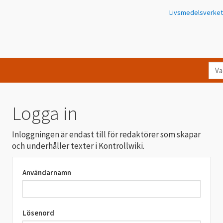
Livsmedelsverket
Va
let
du
eft
Logga in
i
Kon
Inloggningen är endast till för redaktörer som skapar
och underhåller texter i Kontrollwiki.
Användarnamn
Lösenord