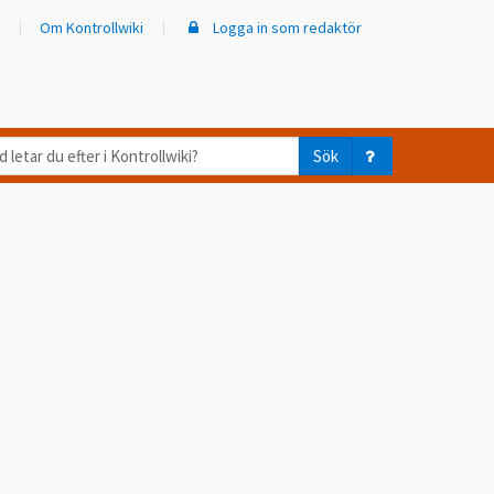
Om Kontrollwiki
Logga in som redaktör
d
Sök
ar
er
trollwiki?