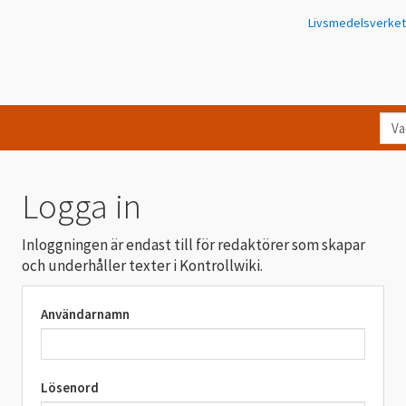
Livsmedelsverket
Va
let
du
eft
Logga in
i
Kon
Inloggningen är endast till för redaktörer som skapar
och underhåller texter i Kontrollwiki.
Användarnamn
Lösenord