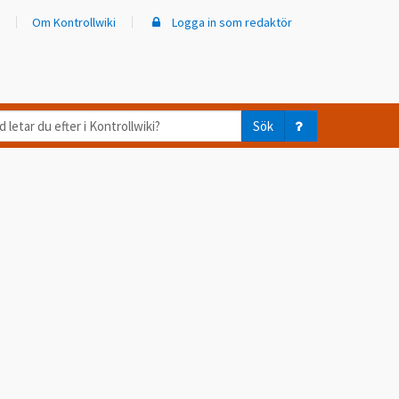
Om Kontrollwiki
Logga in som redaktör
d
Sök
ar
er
trollwiki?