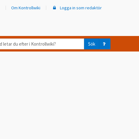
Om Kontrollwiki
Logga in som redaktör
d
Sök
ar
er
trollwiki?