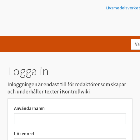
Livsmedelsverket
Va
let
du
eft
Logga in
i
Kon
Inloggningen är endast till för redaktörer som skapar
och underhåller texter i Kontrollwiki.
Användarnamn
Lösenord