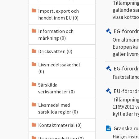
Tillämpning
gällande sär
Import, export och
vissa kötts
handel inom EU (0)
EG-förord
Information och
märkning (0)
Om allmänna
Europeiska 
Dricksvatten (0)
gäller livs
Livsmedelssäkerhet
EG-förord
(0)
Fastställan
Särskilda
EU-förord
verksamheter (0)
Tillämpning
Livsmedel med
1169/2011 v
särskilda regler (0)
kylt eller fr
Kontaktmaterial (0)
Granska rut
Här ges instr
Primärproduktion (0)