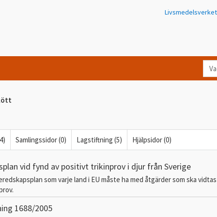
Livsmedelsverket
Va
let
du
kött
eft
i
Kon
4)
Samlingssidor (0)
Lagstiftning (5)
Hjälpsidor (0)
lan vid fynd av positivt trikinprov i djur från Sverige
redskapsplan som varje land i EU måste ha med åtgärder som ska vidtas 
prov.
ning 1688/2005