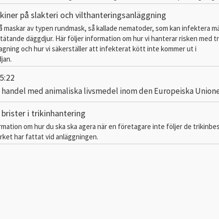
kiner på slakteri och vilthanteringsanläggning
må maskar av typen rundmask, så kallade nematoder, som kan infektera m
tätande däggdjur. Här följer information om hur vi hanterar risken med t
agning och hur vi säkerställer att infekterat kött inte kommer ut i
jan.
5:22
d handel med animaliska livsmedel inom den Europeiska Union
 brister i trikinhantering
ormation om hur du ska ska agera när en företagare inte följer de trikinbe
ket har fattat vid anläggningen.