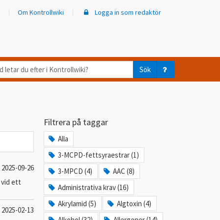
Om Kontrollwiki
Logga in som redaktör
d
Sök
ar
er
Filtrera på taggar
trollwiki?
Alla
3-MCPD-fettsyraestrar (1)
2025-09-26
3-MPCD (4)
AAC (8)
vid ett
Administrativa krav (16)
Akrylamid (5)
Algtoxin (4)
2025-02-13
Alkohol (32)
Allergener (14)