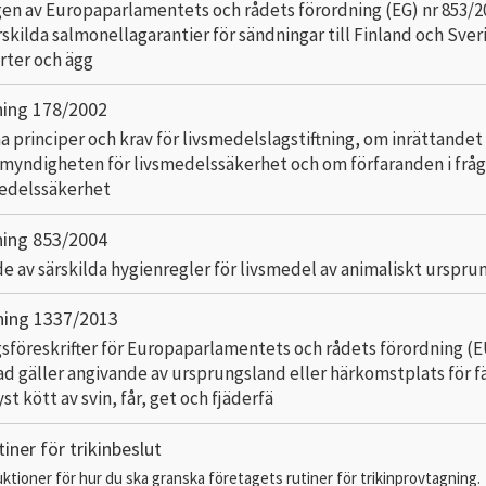
en av Europaparlamentets och rådets förordning (EG) nr 853/2
skilda salmonellagarantier för sändningar till Finland och Sver
orter och ägg
ning 178/2002
 principer och krav för livsmedelslagstiftning, om inrättandet
myndigheten för livsmedelssäkerhet och om förfaranden i frå
medelssäkerhet
ning 853/2004
de av särskilda hygienregler för livsmedel av animaliskt urspru
ning 1337/2013
sföreskrifter för Europaparlamentets och rådets förordning (E
ad gäller angivande av ursprungsland eller härkomstplats för f
yst kött av svin, får, get och fjäderfä
iner för trikinbeslut
uktioner för hur du ska granska företagets rutiner för trikinprovtagning.