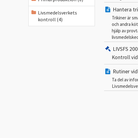
Hantera tri
Livsmedelsverkets
Trikiner är s
kontroll (4)
och andra köt
hjälp av provt
livsmedelsked
LIVSFS 200
Kontroll vi
Rutiner vid
Ta del av inf
Livsmedelsver