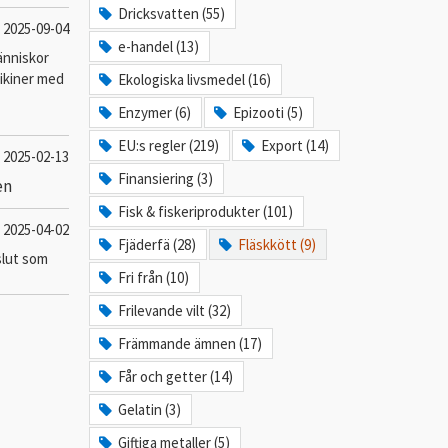
Dricksvatten (55)
2025-09-04
e-handel (13)
änniskor
rikiner med
Ekologiska livsmedel (16)
Enzymer (6)
Epizooti (5)
EU:s regler (219)
Export (14)
2025-02-13
Finansiering (3)
en
Fisk & fiskeriprodukter (101)
2025-04-02
Fjäderfä (28)
Fläskkött (9)
slut som
Fri från (10)
Frilevande vilt (32)
Främmande ämnen (17)
Får och getter (14)
Gelatin (3)
Giftiga metaller (5)