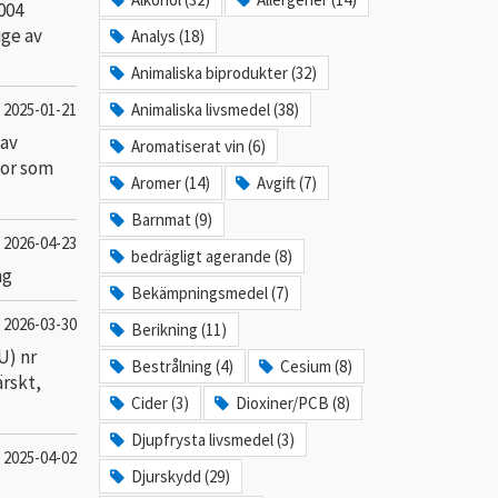
004
ige av
Analys (18)
Animaliska biprodukter (32)
2025-01-21
Animaliska livsmedel (38)
 av
Aromatiserat vin (6)
gor som
Aromer (14)
Avgift (7)
Barnmat (9)
2026-04-23
bedrägligt agerande (8)
ng
Bekämpningsmedel (7)
2026-03-30
Berikning (11)
U) nr
Bestrålning (4)
Cesium (8)
ärskt,
Cider (3)
Dioxiner/PCB (8)
Djupfrysta livsmedel (3)
2025-04-02
Djurskydd (29)