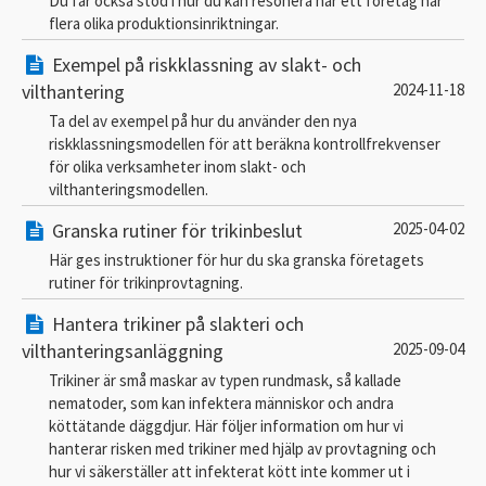
Du får också stöd i hur du kan resonera när ett företag har
flera olika produktionsinriktningar.
Exempel på riskklassning av slakt- och
vilthantering
2024-11-18
Ta del av exempel på hur du använder den nya
riskklassningsmodellen för att beräkna kontrollfrekvenser
för olika verksamheter inom slakt- och
vilthanteringsmodellen.
Granska rutiner för trikinbeslut
2025-04-02
Här ges instruktioner för hur du ska granska företagets
rutiner för trikinprovtagning.
Hantera trikiner på slakteri och
vilthanteringsanläggning
2025-09-04
Trikiner är små maskar av typen rundmask, så kallade
nematoder, som kan infektera människor och andra
köttätande däggdjur. Här följer information om hur vi
hanterar risken med trikiner med hjälp av provtagning och
hur vi säkerställer att infekterat kött inte kommer ut i