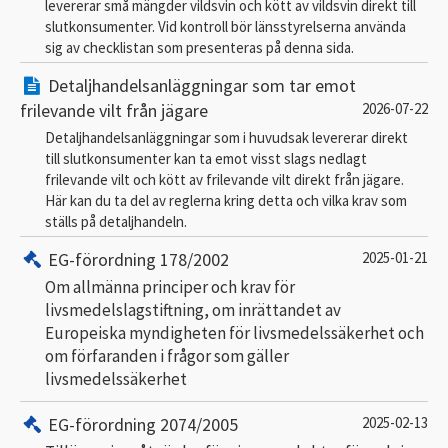
levererar små mängder vildsvin och kött av vildsvin direkt till
slutkonsumenter. Vid kontroll bör länsstyrelserna använda
sig av checklistan som presenteras på denna sida.
Detaljhandelsanläggningar som tar emot
frilevande vilt från jägare
2026-07-22
Detaljhandelsanläggningar som i huvudsak levererar direkt
till slutkonsumenter kan ta emot visst slags nedlagt
frilevande vilt och kött av frilevande vilt direkt från jägare.
Här kan du ta del av reglerna kring detta och vilka krav som
ställs på detaljhandeln.
EG-förordning 178/2002
2025-01-21
Om allmänna principer och krav för
livsmedelslagstiftning, om inrättandet av
Europeiska myndigheten för livsmedelssäkerhet och
om förfaranden i frågor som gäller
livsmedelssäkerhet
EG-förordning 2074/2005
2025-02-13