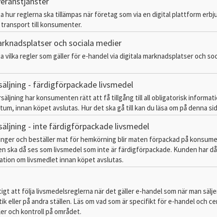
veranstjänster
a hur reglerna ska tillämpas när företag som via en digital plattform erbj
 transport till konsumenter.
arknadsplatser och sociala medier
a vilka regler som gäller för e-handel via digitala marknadsplatser och soc
säljning - färdigförpackade livsmedel
säljning har konsumenten rätt att få tillgång till all obligatorisk informa
tum, innan köpet avslutas. Hur det ska gå till kan du läsa om på denna sid
säljning - inte färdigförpackade livsmedel
inger och beställer mat för hemkörning blir maten förpackad på konsum
n ska då ses som livsmedel som inte är färdigförpackade. Kunden har då 
mation om livsmedlet innan köpet avslutas.
ktigt att följa livsmedelsreglerna när det gäller e-handel som när man sälje
tik eller på andra ställen. Läs om vad som är specifikt för e-handel och ce
ler och kontroll på området.