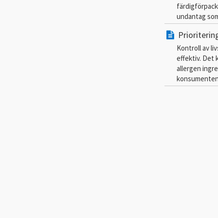
färdigförpacka
undantag som 
Prioriteri
Kontroll av l
effektiv. Det
allergen ingre
konsumenten