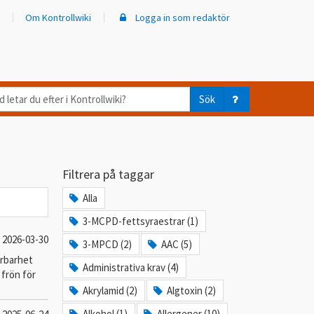
Om Kontrollwiki
Logga in som redaktör
d
Sök
ar
er
Filtrera på taggar
trollwiki?
Alla
3-MCPD-fettsyraestrar (1)
2026-03-30
3-MPCD (2)
AAC (5)
årbarhet
Administrativa krav (4)
 frön för
Akrylamid (2)
Algtoxin (2)
Alkohol (1)
Allergener (10)