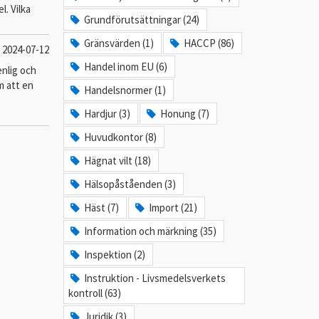
l. Vilka
Grundförutsättningar (24)
Gränsvärden (1)
HACCP (86)
2024-07-12
Handel inom EU (6)
enlig och
m att en
Handelsnormer (1)
Hardjur (3)
Honung (7)
Huvudkontor (8)
Hägnat vilt (18)
Hälsopåståenden (3)
Häst (7)
Import (21)
Information och märkning (35)
Inspektion (2)
Instruktion - Livsmedelsverkets
kontroll (63)
Juridik (3)