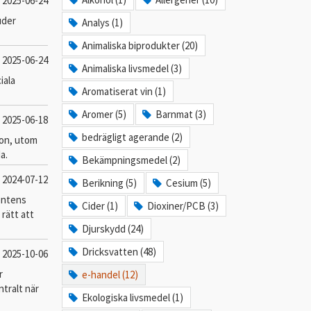
2025-06-24
uder
Analys (1)
Animaliska biprodukter (20)
2025-06-24
Animaliska livsmedel (3)
iala
Aromatiserat vin (1)
Aromer (5)
Barnmat (3)
2025-06-18
bedrägligt agerande (2)
tion, utom
a.
Bekämpningsmedel (2)
2024-07-12
Berikning (5)
Cesium (5)
entens
Cider (1)
Dioxiner/PCB (3)
rätt att
Djurskydd (24)
Dricksvatten (48)
2025-10-06
r
e-handel (12)
ntralt när
Ekologiska livsmedel (1)