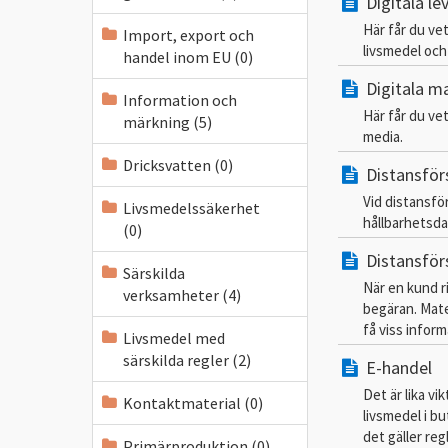
Digitala le
Här får du vet
Import, export och
livsmedel och
handel inom EU (0)
Digitala m
Information och
Här får du vet
märkning (5)
media.
Dricksvatten (0)
Distansför
Vid distansför
Livsmedelssäkerhet
hållbarhetsda
(0)
Distansför
Särskilda
När en kund r
verksamheter (4)
begäran. Mate
få viss infor
Livsmedel med
särskilda regler (2)
E-handel
Det är lika vi
Kontaktmaterial (0)
livsmedel i bu
det gäller reg
Primärproduktion (0)