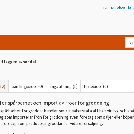
Livsmedelsverket
Va
let
du
d taggen
e-handel
eft
i
Kon
(12)
Samlingssidor (0)
Lagstiftning (1)
Hjälpsidor (0)
 för spårbarhet och import av fröer för groddning
 spårbarhet för groddar handlar om att säkerställa att hälsointyg och sp
tag som importerar frön för groddning även företag som säljer eller köper
 företag som producerar groddar för vidare försäljning.