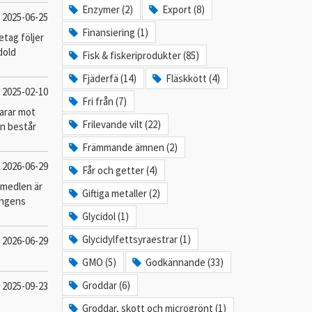
Enzymer (2)
Export (8)
2025-06-25
Finansiering (1)
etag följer
dold
Fisk & fiskeriprodukter (85)
Fjäderfä (14)
Fläskkött (4)
2025-02-10
Fri från (7)
varar mot
Frilevande vilt (22)
en består
Främmande ämnen (2)
2026-06-29
Får och getter (4)
smedlen är
Giftiga metaller (2)
ningens
Glycidol (1)
Glycidylfettsyraestrar (1)
2026-06-29
GMO (5)
Godkännande (33)
Groddar (6)
2025-09-23
Groddar, skott och microgrönt (1)