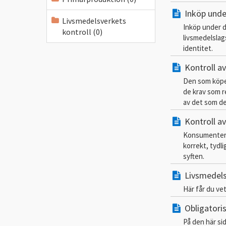
Inköp unde
Livsmedelsverkets
Inköp under do
kontroll (0)
livsmedelslag
identitet.
Kontroll a
Den som köper
de krav som re
av det som de
Kontroll a
Konsumenter o
korrekt, tydli
syften.
Livsmedels
Här får du ve
Obligatori
På den här sid