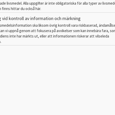
de livsmedel. Alla uppgifter är inte obligatoriska för alla typer av livsmede
finns hittar du också här.
ng vid kontroll av information och märkning
ivsmedelsinformation ska liksom övrig kontroll vara riskbaserad, ändamåls
 kan vi uppnå genom att fokusera på avvikelser som kan innebära fara, so
diens inte har märkts ut, eller att informationen riskerar att vilseleda
.