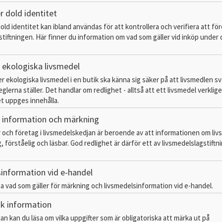
r dold identitet
ld identitet kan ibland användas för att kontrollera och verifiera att för
stiftningen. Här finner du information om vad som gäller vid inköp under 
v ekologiska livsmedel
 ekologiska livsmedel i en butik ska känna sig säker på att livsmedlen s
glerna ställer. Det handlar om redlighet - alltså att ett livsmedel verklig
t uppges innehålla.
v information och märkning
ch företag i livsmedelskedjan är beroende av att informationen om liv
g, förståelig och läsbar. God redlighet är därför ett av livsmedelslagstift
information vid e-handel
ta vad som gäller för märkning och livsmedelsinformation vid e-handel.
sk information
an kan du läsa om vilka uppgifter som är obligatoriska att märka ut på