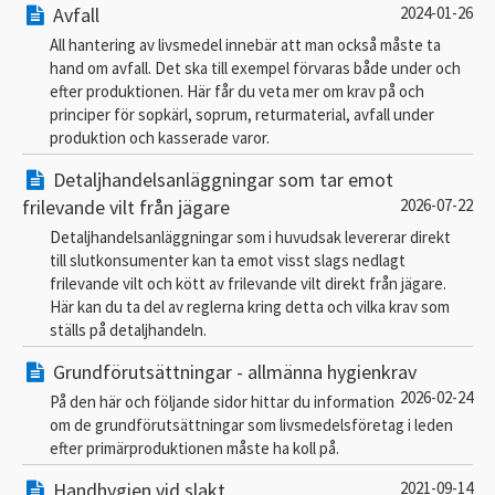
Avfall
2024-01-26
All hantering av livsmedel innebär att man också måste ta
hand om avfall. Det ska till exempel förvaras både under och
efter produktionen. Här får du veta mer om krav på och
principer för sopkärl, soprum, returmaterial, avfall under
produktion och kasserade varor.
Detaljhandelsanläggningar som tar emot
frilevande vilt från jägare
2026-07-22
Detaljhandelsanläggningar som i huvudsak levererar direkt
till slutkonsumenter kan ta emot visst slags nedlagt
frilevande vilt och kött av frilevande vilt direkt från jägare.
Här kan du ta del av reglerna kring detta och vilka krav som
ställs på detaljhandeln.
Grundförutsättningar - allmänna hygienkrav
2026-02-24
På den här och följande sidor hittar du information
om de grundförutsättningar som livsmedelsföretag i leden
efter primärproduktionen måste ha koll på.
Handhygien vid slakt
2021-09-14