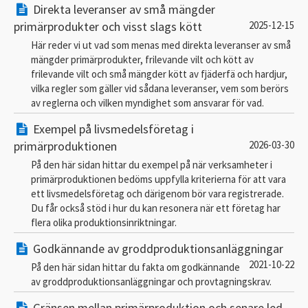
Direkta leveranser av små mängder
primärprodukter och visst slags kött
2025-12-15
Här reder vi ut vad som menas med direkta leveranser av små
mängder primärprodukter, frilevande vilt och kött av
frilevande vilt och små mängder kött av fjäderfä och hardjur,
vilka regler som gäller vid sådana leveranser, vem som berörs
av reglerna och vilken myndighet som ansvarar för vad.
Exempel på livsmedelsföretag i
primärproduktionen
2026-03-30
På den här sidan hittar du exempel på när verksamheter i
primärproduktionen bedöms uppfylla kriterierna för att vara
ett livsmedelsföretag och därigenom bör vara registrerade.
Du får också stöd i hur du kan resonera när ett företag har
flera olika produktionsinriktningar.
Godkännande av groddproduktionsanläggningar
2021-10-22
På den här sidan hittar du fakta om godkännande
av groddproduktionsanläggningar och provtagningskrav.
Gränsen mellan primärproduktion och senare led