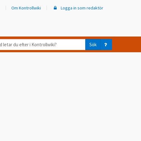
Om Kontrollwiki
Logga in som redaktör
d
Sök
ar
er
trollwiki?