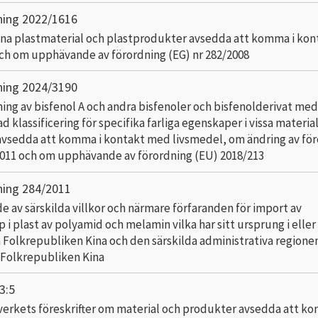
ning 2022/1616
na plastmaterial och plastprodukter avsedda att komma i ko
ch om upphävande av förordning (EG) nr 282/2008
ning 2024/3190
ng av bisfenol A och andra bisfenoler och bisfenolderivat med
 klassificering för specifika farliga egenskaper i vissa materia
vsedda att komma i kontakt med livsmedel, om ändring av fö
2011 och om upphävande av förordning (EU) 2018/213
ning 284/2011
e av särskilda villkor och närmare förfaranden för import av
i plast av polyamid och melamin vilka har sitt ursprung i eller
n Folkrepubliken Kina och den särskilda administrativa regione
 Folkrepubliken Kina
3:5
erkets föreskrifter om material och produkter avsedda att ko