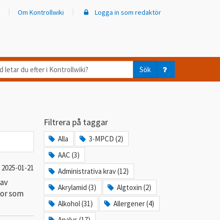
Om Kontrollwiki
Logga in som redaktör
d
Sök
ar
er
Filtrera på taggar
trollwiki?
Alla
3-MPCD (2)
AAC (3)
2025-01-21
Administrativa krav (12)
 av
Akrylamid (3)
Algtoxin (2)
gor som
Alkohol (31)
Allergener (4)
Analys (17)