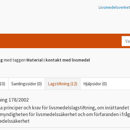
Livsmedelsverket
Va
let
du
ng
med taggen
Material i kontakt med livsmedel
eft
i
Kon
(10)
Samlingssidor (0)
Lagstiftning (12)
Hjälpsidor (0)
ning 178/2002
 principer och krav för livsmedelslagstiftning, om inrättandet
myndigheten för livsmedelssäkerhet och om förfaranden i frå
medelssäkerhet