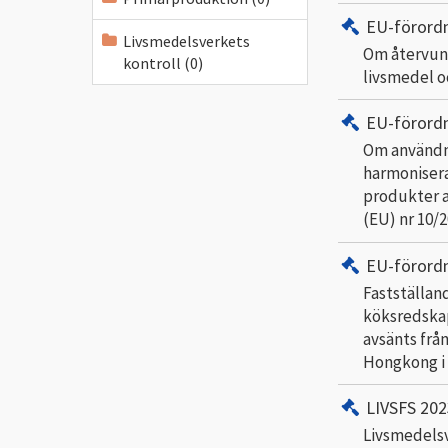
EU-förord
Livsmedelsverkets
Om återvun
kontroll (0)
livsmedel o
EU-förord
Om användni
harmoniserad
produkter a
(EU) nr 10/
EU-förord
Fastställand
köksredskap 
avsänts frå
Hongkong i
LIVSFS 202
Livsmedelsv