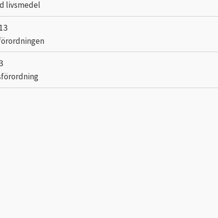
d livsmedel
13
förordningen
3
nsförordning