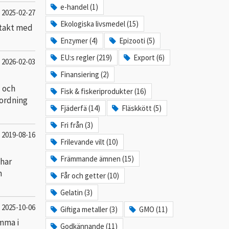
e-handel (1)
2025-02-27
Ekologiska livsmedel (15)
ntakt med
Enzymer (4)
Epizooti (5)
EU:s regler (219)
Export (6)
2026-02-03
Finansiering (2)
l och
Fisk & fiskeriprodukter (16)
rordning
Fjäderfä (14)
Fläskkött (5)
Fri från (3)
2019-08-16
Frilevande vilt (10)
Främmande ämnen (15)
 har
n
Får och getter (10)
Gelatin (3)
2025-10-06
Giftiga metaller (3)
GMO (11)
mma i
Godkännande (11)