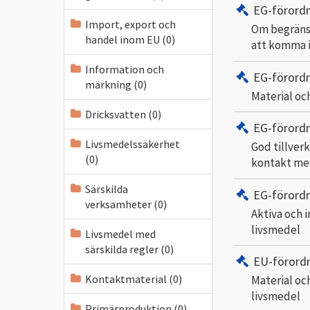
EG-förord
Import, export och
Om begränsa
handel inom EU (0)
att komma 
Information och
EG-förord
märkning (0)
Material oc
Dricksvatten (0)
EG-förord
Livsmedelssäkerhet
God tillver
(0)
kontakt me
Särskilda
EG-förord
verksamheter (0)
Aktiva och 
livsmedel
Livsmedel med
särskilda regler (0)
EU-förord
Kontaktmaterial (0)
Material oc
livsmedel
Primärproduktion (0)