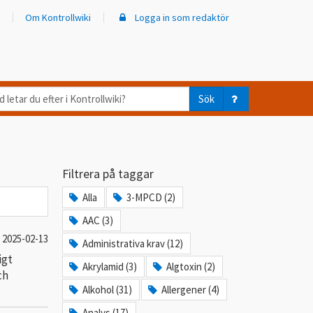
Om Kontrollwiki
Logga in som redaktör
d
Sök
ar
er
Filtrera på taggar
trollwiki?
Alla
3-MPCD (2)
AAC (3)
2025-02-13
Administrativa krav (12)
igt
Akrylamid (3)
Algtoxin (2)
ch
Alkohol (31)
Allergener (4)
Analys (17)