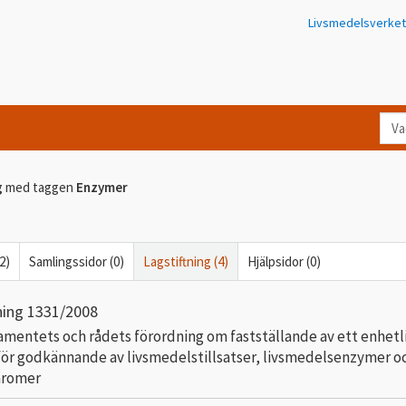
Livsmedelsverket
Va
let
du
g
med taggen
Enzymer
eft
i
Kon
2)
Samlingssidor (0)
Lagstiftning (4)
Hjälpsidor (0)
ning 1331/2008
mentets och rådets förordning om fastställande av ett enhetl
för godkännande av livsmedelstillsatser, livsmedelsenzymer o
aromer