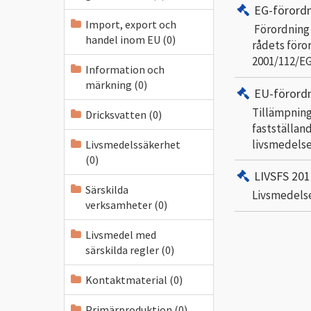
EG-förord
Import, export och
Förordning 
handel inom EU (0)
rådets föror
2001/112/EG
Information och
märkning (0)
EU-förord
Tillämpning
Dricksvatten (0)
fastställan
livsmedels
Livsmedelssäkerhet
(0)
LIVSFS 201
Särskilda
Livsmedels
verksamheter (0)
Livsmedel med
särskilda regler (0)
Kontaktmaterial (0)
Primärproduktion (0)