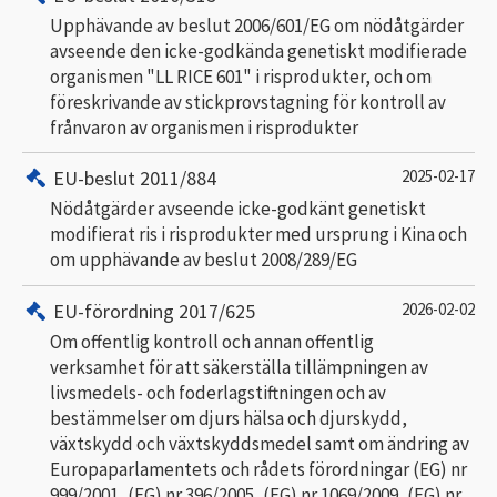
Upphävande av beslut 2006/601/EG om nödåtgärder
avseende den icke-godkända genetiskt modifierade
organismen "LL RICE 601" i risprodukter, och om
föreskrivande av stickprovstagning för kontroll av
frånvaron av organismen i risprodukter
EU-beslut 2011/884
2025-02-17
Nödåtgärder avseende icke-godkänt genetiskt
modifierat ris i risprodukter med ursprung i Kina och
om upphävande av beslut 2008/289/EG
EU-förordning 2017/625
2026-02-02
Om offentlig kontroll och annan offentlig
verksamhet för att säkerställa tillämpningen av
livsmedels- och foderlagstiftningen och av
bestämmelser om djurs hälsa och djurskydd,
växtskydd och växtskyddsmedel samt om ändring av
Europaparlamentets och rådets förordningar (EG) nr
999/2001, (EG) nr 396/2005, (EG) nr 1069/2009, (EG) nr