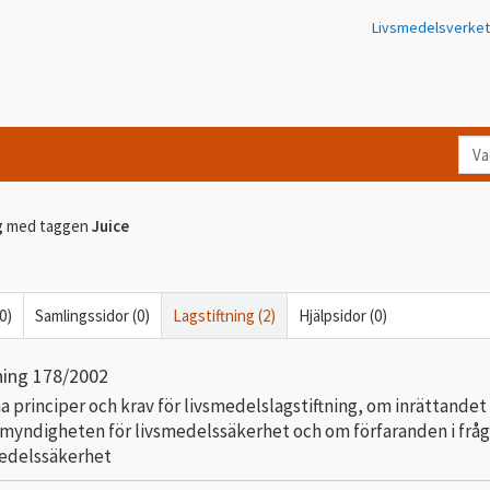
Livsmedelsverket
Va
let
du
g
med taggen
Juice
eft
i
Kon
0)
Samlingssidor (0)
Lagstiftning (2)
Hjälpsidor (0)
ning 178/2002
 principer och krav för livsmedelslagstiftning, om inrättandet
myndigheten för livsmedelssäkerhet och om förfaranden i frå
medelssäkerhet