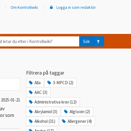
Om Kontrollwiki
Logga in som redaktör
d
Sök
ar
er
Filtrera på taggar
trollwiki?
Alla
3-MPCD (2)
AAC (3)
2025-01-21
Administrativa krav (12)
 av
Akrylamid (3)
Algtoxin (2)
gor som
Alkohol (31)
Allergener (4)
Analys (17)