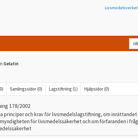
Livsmedelsverket
Va
let
du
en
Gelatin
eft
i
Kon
0)
Samlingssidor (0)
Lagstiftning (1)
Hjälpsidor (0)
ning 178/2002
 principer och krav för livsmedelslagstiftning, om inrättandet
myndigheten för livsmedelssäkerhet och om förfaranden i frå
medelssäkerhet