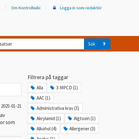
Om Kontrollwiki
Logga in som redaktör
d
Sök
ar
er
Filtrera på taggar
trollwiki?
Alla
3-MPCD (1)
AAC (1)
2025-01-21
Administrativa krav (3)
 av
Akrylamid (1)
Algtoxin (1)
gor som
Alkohol (4)
Allergener (3)
Analys (1)