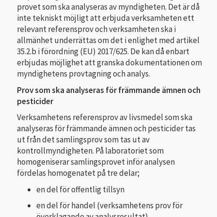
provet som ska analyseras av myndigheten. Det är då
inte tekniskt möjligt att erbjuda verksamheten ett
relevant referensprov och verksamheten ska i
allmänhet underrättas om det i enlighet med artikel
35.2.b i förordning (EU) 2017/625. De kan då enbart
erbjudas möjlighet att granska dokumentationen om
myndighetens provtagning och analys.
Prov som ska analyseras för främmande ämnen och
pesticider
Verksamhetens referensprov av livsmedel som ska
analyseras för främmande ämnen och pesticider tas
ut från det samlingsprov som tas ut av
kontrollmyndigheten. På laboratoriet som
homogeniserar samlingsprovet inför analysen
fördelas homogenatet på tre delar;
en del för offentlig tillsyn
en del för handel (verksamhetens prov för
överklagande av analysresultat)