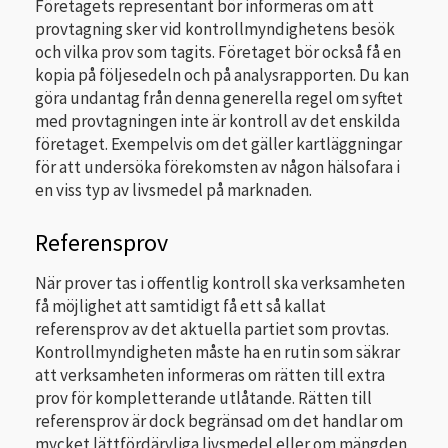
Företagets representant bör informeras om att
provtagning sker vid kontrollmyndighetens besök
och vilka prov som tagits. Företaget bör också få en
kopia på följesedeln och på analysrapporten. Du kan
göra undantag från denna generella regel om syftet
med provtagningen inte är kontroll av det enskilda
företaget. Exempelvis om det gäller kartläggningar
för att undersöka förekomsten av någon hälsofara i
en viss typ av livsmedel på marknaden.
Referensprov
När prover tas i offentlig kontroll ska verksamheten
få möjlighet att samtidigt få ett så kallat
referensprov av det aktuella partiet som provtas.
Kontrollmyndigheten måste ha en rutin som säkrar
att verksamheten informeras om rätten till extra
prov för kompletterande utlåtande. Rätten till
referensprov är dock begränsad om det handlar om
mycket lättfördärvliga livsmedel eller om mängden