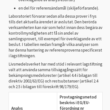
en del för referensändamål (skiljeförfarande).
Laboratoriet förvarar sedan alla dessa prover i frys
tills det aktuella ärendet är avslutat. Den berörda
verksamheten kan när som helst innan dess begära av
kontrollmyndigheten att få sin andel av
samlingsprovet, till exempel för överklagande av ett
beslut. I tabellen nedan framgår vilka analyser som
har denna hantering av referensproverna specificerat
i lagstiftningen.
Livsmedelsverket har med stöd i relevant lagstiftning
valt att använda samma tillvägagångssätt för
bekämpningsmedelsrester (artikel 4.4 i bilagan till
direktiv 2002/63/EG) och restsubstanser (artikel 2.4
och 2.5 i bilagan till föreskrift 98/179/EG).
Provtagningsmetod
beskrivs i EG/EU-
Analys
förordning nr