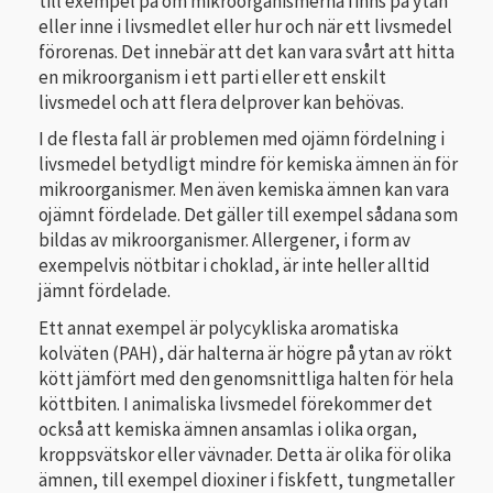
till exempel på om mikroorganismerna finns på ytan
eller inne i livsmedlet eller hur och när ett livsmedel
förorenas. Det innebär att det kan vara svårt att hitta
en mikroorganism i ett parti eller ett enskilt
livsmedel och att flera delprover kan behövas.
I de flesta fall är problemen med ojämn fördelning i
livsmedel betydligt mindre för kemiska ämnen än för
mikroorganismer. Men även kemiska ämnen kan vara
ojämnt fördelade. Det gäller till exempel sådana som
bildas av mikroorganismer. Allergener, i form av
exempelvis nötbitar i choklad, är inte heller alltid
jämnt fördelade.
Ett annat exempel är polycykliska aromatiska
kolväten (PAH), där halterna är högre på ytan av rökt
kött jämfört med den genomsnittliga halten för hela
köttbiten. I animaliska livsmedel förekommer det
också att kemiska ämnen ansamlas i olika organ,
kroppsvätskor eller vävnader. Detta är olika för olika
ämnen, till exempel dioxiner i fiskfett, tungmetaller