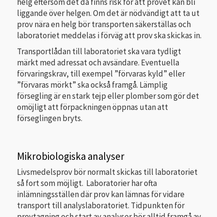
helg eftersom det då finns risk för att provet kan bli
liggande över helgen. Om det är nödvändigt att ta ut
prov nära en helg bör transporten säkerställas och
laboratoriet meddelas i förväg att prov ska skickas in.
Transportlådan till laboratoriet ska vara tydligt
märkt med adressat och avsändare. Eventuella
förvaringskrav, till exempel ”förvaras kyld” eller
”förvaras mörkt” ska också framgå. Lämplig
försegling är en stark tejp eller plomber som gör det
omöjligt att förpackningen öppnas utan att
förseglingen bryts.
Mikrobiologiska analyser
Livsmedelsprov bör normalt skickas till laboratoriet
så fort som möjligt. Laboratorier har ofta
inlämningsställen där prov kan lämnas för vidare
transport till analyslaboratoriet. Tidpunkten för
provtagning och start av analyser bör alltid framgå av