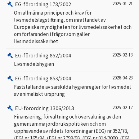
EG-förordning 178/2002
2025-01-21
Om allmänna principer och krav för
livsmedelslagstiftning, om inrättandet av
Europeiska myndigheten för livsmedelssäkerhet och
om förfaranden i frågor som gäller
livsmedelssäkerhet
EG-förordning 852/2004
2025-02-13
Livsmedelshygien
EG-förordning 853/2004
2026-04-23
Fastställande av särskilda hygienregler för livsmedel
av animaliskt ursprung
EU-förordning 1306/2013
2025-02-17
Finansiering, förvaltning och övervakning av den
gemensamma jordbrukspolitiken och om
upphävande av rådets förordningar (EEG) nr 352/78,
(EG) nr 165/94, (EG) nr 2799/98, (EG) nr 814/2000, (EG)