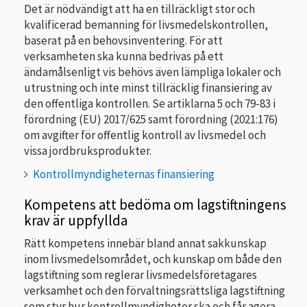
Det är nödvändigt att ha en tillräckligt stor och
kvalificerad bemanning för livsmedelskontrollen,
baserat på en behovsinventering. För att
verksamheten ska kunna bedrivas på ett
ändamålsenligt vis behövs även lämpliga lokaler och
utrustning och inte minst tillräcklig finansiering av
den offentliga kontrollen. Se artiklarna 5 och 79-83 i
förordning (EU) 2017/625 samt förordning (2021:176)
om avgifter för offentlig kontroll av livsmedel och
vissa jordbruksprodukter.
Kontrollmyndigheternas finansiering
Kompetens att bedöma om lagstiftningens
krav är uppfyllda
Rätt kompetens innebär bland annat sakkunskap
inom livsmedelsområdet, och kunskap om både den
lagstiftning som reglerar livsmedelsföretagares
verksamhet och den förvaltningsrättsliga lagstiftning
som styr hur kontrollmyndigheter ska och får agera.