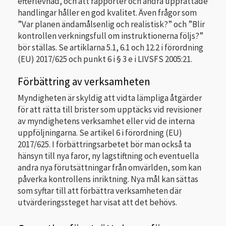
efterlevnad, och att rapporter och andra upprättade
handlingar håller en god kvalitet. Även frågor som
”Var planen ändamålsenlig och realistisk?” och ”Blir
kontrollen verkningsfull om instruktionerna följs?”
bör ställas. Se artiklarna 5.1, 6.1 och 12.2 i förordning
(EU) 2017/625 och punkt 6 i § 3 e i LIVSFS 2005:21.
Förbättring av verksamheten
Myndigheten är skyldig att vidta lämpliga åtgärder
för att rätta till brister som upptäcks vid revisioner
av myndighetens verksamhet eller vid de interna
uppföljningarna. Se artikel 6 i förordning (EU)
2017/625. I förbättringsarbetet bör man också ta
hänsyn till nya faror, ny lagstiftning och eventuella
andra nya förutsättningar från omvärlden, som kan
påverka kontrollens inriktning. Nya mål kan sättas
som syftar till att förbättra verksamheten där
utvärderingssteget har visat att det behövs.