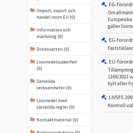
EG-förord
Import, export och
Om allmänna
handel inom EU (0)
Europeiska 
gäller livs
Information och
märkning (0)
EG-förord
Fastställan
Dricksvatten (0)
EU-förord
Livsmedelssäkerhet
(0)
Tillämpning
1169/2011 v
Särskilda
kylt eller fr
verksamheter (0)
LIVSFS 200
Livsmedel med
Kontroll vi
särskilda regler (0)
Kontaktmaterial (0)
Primärproduktion (0)