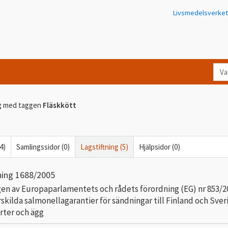
Livsmedelsverket
Va
let
du
g
med taggen
Fläskkött
eft
i
Kon
4)
Samlingssidor (0)
Lagstiftning (5)
Hjälpsidor (0)
ning 1688/2005
en av Europaparlamentets och rådets förordning (EG) nr 853/2
skilda salmonellagarantier för sändningar till Finland och Sver
orter och ägg