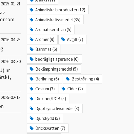
2025-01-21
Animaliska biprodukter (12)
 av
gor som
Animaliska livsmedel (35)
Aromatiserat vin (5)
Aromer (9)
Avgift (7)
2026-04-23
ng
Barnmat (6)
bedrägligt agerande (6)
2026-03-30
Bekämpningsmedel (5)
U) nr
ärskt,
Berikning (6)
Bestrålning (4)
Cesium (3)
Cider (2)
2025-02-13
Dioxiner/PCB (5)
en
Djupfrysta livsmedel (3)
Djurskydd (5)
Dricksvatten (7)