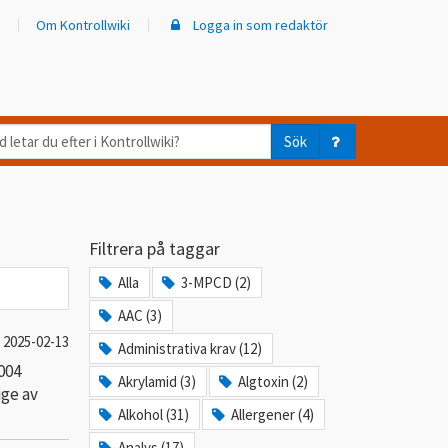
Om Kontrollwiki
Logga in som redaktör
d
Sök
ar
er
Filtrera på taggar
trollwiki?
Alla
3-MPCD (2)
AAC (3)
2025-02-13
Administrativa krav (12)
004
Akrylamid (3)
Algtoxin (2)
ige av
Alkohol (31)
Allergener (4)
Analys (17)