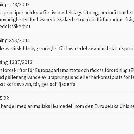
ning 178/2002
 principer och krav för livsmedelslagstiftning, om inrättandet
myndigheten för livsmedelssäkerhet och om förfaranden i frå
medelssäkerhet
ning 853/2004
de av särskilda hygienregler för livsmedel av animaliskt urspru
ning 1337/2013
sföreskrifter för Europaparlamentets och rådets förordning (E
ad gäller angivande av ursprungsland eller härkomstplats för f
yst kött av svin, får, get och fjäderfä
5:22
d handel med animaliska livsmedel inom den Europeiska Union