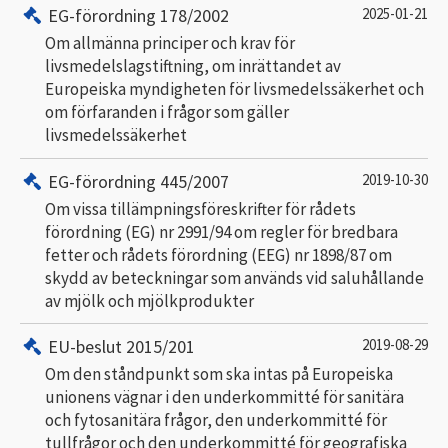
EG-förordning 178/2002
2025-01-21
Om allmänna principer och krav för
livsmedelslagstiftning, om inrättandet av
Europeiska myndigheten för livsmedelssäkerhet och
om förfaranden i frågor som gäller
livsmedelssäkerhet
EG-förordning 445/2007
2019-10-30
Om vissa tillämpningsföreskrifter för rådets
förordning (EG) nr 2991/94 om regler för bredbara
fetter och rådets förordning (EEG) nr 1898/87 om
skydd av beteckningar som används vid saluhållande
av mjölk och mjölkprodukter
EU-beslut 2015/201
2019-08-29
Om den ståndpunkt som ska intas på Europeiska
unionens vägnar i den underkommitté för sanitära
och fytosanitära frågor, den underkommitté för
tullfrågor och den underkommitté för geografiska