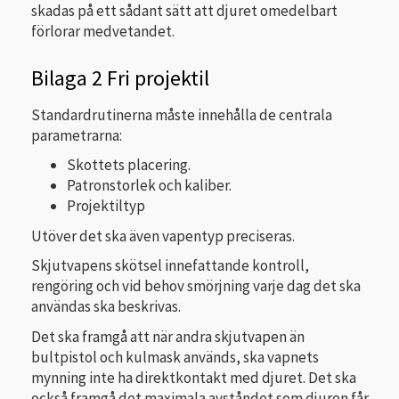
skadas på ett sådant sätt att djuret omedelbart
förlorar medvetandet.
Bilaga 2 Fri projektil
Standardrutinerna måste innehålla de centrala
parametrarna:
Skottets placering.
Patronstorlek och kaliber.
Projektiltyp
Utöver det ska även vapentyp preciseras.
Skjutvapens skötsel innefattande kontroll,
rengöring och vid behov smörjning varje dag det ska
användas ska beskrivas.
Det ska framgå att när andra skjutvapen än
bultpistol och kulmask används, ska vapnets
mynning inte ha direktkontakt med djuret. Det ska
också framgå det maximala avståndet som djuren får