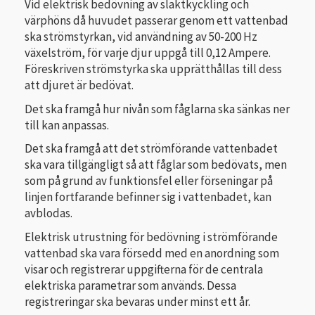
Vid elektrisk bedövning av slaktkyckling och
värphöns då huvudet passerar genom ett vattenbad
ska strömstyrkan, vid användning av 50-200 Hz
växelström, för varje djur uppgå till 0,12 Ampere.
Föreskriven strömstyrka ska upprätthållas till dess
att djuret är bedövat.
Det ska framgå hur nivån som fåglarna ska sänkas ner
till kan anpassas.
Det ska framgå att det strömförande vattenbadet
ska vara tillgängligt så att fåglar som bedövats, men
som på grund av funktionsfel eller förseningar på
linjen fortfarande befinner sig i vattenbadet, kan
avblodas.
Elektrisk utrustning för bedövning i strömförande
vattenbad ska vara försedd med en anordning som
visar och registrerar uppgifterna för de centrala
elektriska parametrar som används. Dessa
registreringar ska bevaras under minst ett år.