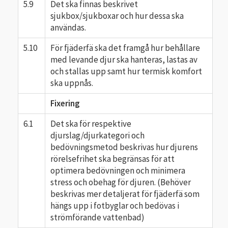
5.9
Det ska finnas beskrivet
sjukbox/sjukboxar och hur dessa ska
användas.
5.10
För fjäderfä ska det framgå hur behållare
med levande djur ska hanteras, lastas av
och stallas upp samt hur termisk komfort
ska uppnås.
Fixering
6.1
Det ska för respektive
djurslag/djurkategori och
bedövningsmetod beskrivas hur djurens
rörelsefrihet ska begränsas för att
optimera bedövningen och minimera
stress och obehag för djuren. (Behöver
beskrivas mer detaljerat för fjäderfä som
hängs upp i fotbyglar och bedövas i
strömförande vattenbad)