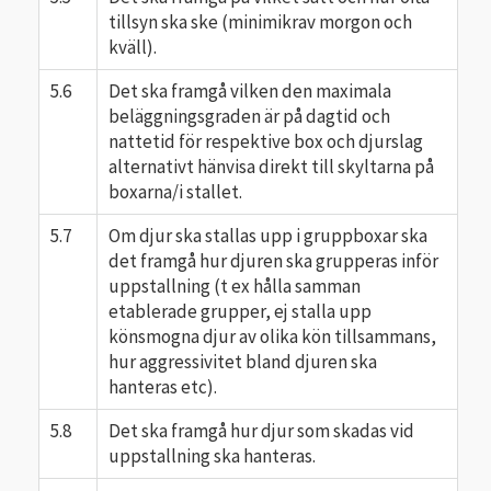
tillsyn ska ske (minimikrav morgon och
kväll).
5.6
Det ska framgå vilken den maximala
beläggningsgraden är på dagtid och
nattetid för respektive box och djurslag
alternativt hänvisa direkt till skyltarna på
boxarna/i stallet.
5.7
Om djur ska stallas upp i gruppboxar ska
det framgå hur djuren ska grupperas inför
uppstallning (t ex hålla samman
etablerade grupper, ej stalla upp
könsmogna djur av olika kön tillsammans,
hur aggressivitet bland djuren ska
hanteras etc).
5.8
Det ska framgå hur djur som skadas vid
uppstallning ska hanteras.