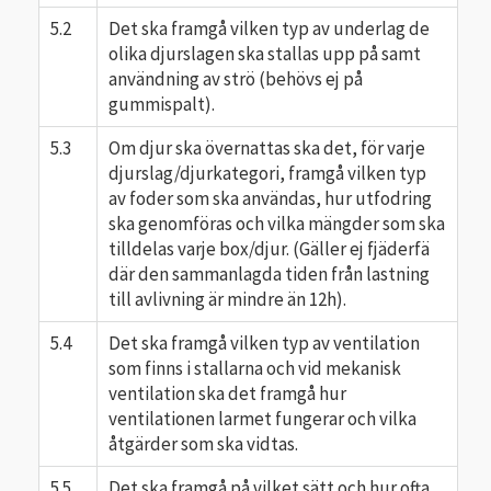
5.2
Det ska framgå vilken typ av underlag de
olika djurslagen ska stallas upp på samt
användning av strö (behövs ej på
gummispalt).
5.3
Om djur ska övernattas ska det, för varje
djurslag/djurkategori, framgå vilken typ
av foder som ska användas, hur utfodring
ska genomföras och vilka mängder som ska
tilldelas varje box/djur. (Gäller ej fjäderfä
där den sammanlagda tiden från lastning
till avlivning är mindre än 12h).
5.4
Det ska framgå vilken typ av ventilation
som finns i stallarna och vid mekanisk
ventilation ska det framgå hur
ventilationen larmet fungerar och vilka
åtgärder som ska vidtas.
5.5
Det ska framgå på vilket sätt och hur ofta