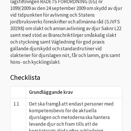
lagstiftningen RÅDETS FÖRORDNING (EG) nr
1099/2009 av den 24 september 2009 om skydd av djur
vid tidpunkten för avlivning och Statens
jordbruksverks föreskrifter och allmänna råd (SJVFS
2019:8) om slakt och annan avlivning av djur Saknr L22
samt med stöd av Branschriktlinjer småskalig slakt
och styckning samt Vägledning för god praxis
gällande djurskydd och standardrutiner vid
slakterier för djurslagen nöt, får och lamm, gris samt
höns- och kycklingslakt.
Checklista
Grundläggande krav
1.1
Det ska framgå att endast personer med
kompetensbevis för de aktuella
djurslagen och metoderna ska hantera
levande djur och fram tills att de
konstaterats döda efter avblodning.