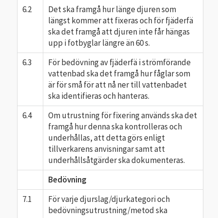
6.2
Det ska framgå hur länge djuren som
längst kommer att fixeras och för fjäderfä
ska det framgå att djuren inte får hängas
upp i fotbyglar längre än 60 s.
6.3
För bedövning av fjäderfä i strömförande
vattenbad ska det framgå hur fåglar som
är för små för att nå ner till vattenbadet
ska identifieras och hanteras.
6.4
Om utrustning för fixering används ska det
framgå hur denna ska kontrolleras och
underhållas, att detta görs enligt
tillverkarens anvisningar samt att
underhållsåtgärder ska dokumenteras.
Bedövning
7.1
För varje djurslag/djurkategori och
bedövningsutrustning/metod ska