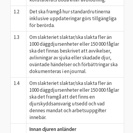
1.2
Det ska framgå hur standardrutinerna
inklusive uppdateringar görs tillgängliga
för berörda.
1.3
Om slakteriet slaktar/ska slakta fler än
1000 däggdjursenheter eller 150 000 fåglar
ska det finnas beskrivet att avvikelser,
avlivningar av sjuka eller skadade djur,
oväntade händelser och förbättringar ska
dokumenteras i en journal.
1.4
Om slakteriet slaktar/ska slakta fler än
1000 däggdjursenheter eller 150 000 fåglar
ska det framgå att det finns en
djurskyddsansvarig utsedd och vad
dennes mandat och arbetsuppgifter
innebär.
Innan djuren anländer