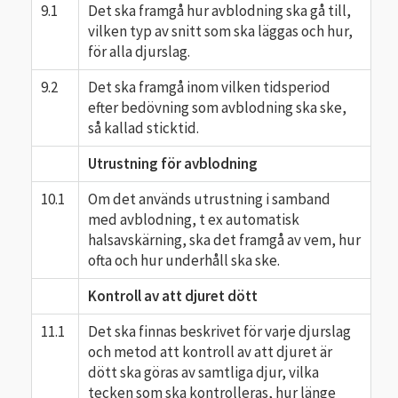
9.1
Det ska framgå hur avblodning ska gå till,
vilken typ av snitt som ska läggas och hur,
för alla djurslag.
9.2
Det ska framgå inom vilken tidsperiod
efter bedövning som avblodning ska ske,
så kallad sticktid.
Utrustning för avblodning
10.1
Om det används utrustning i samband
med avblodning, t ex automatisk
halsavskärning, ska det framgå av vem, hur
ofta och hur underhåll ska ske.
Kontroll av att djuret dött
11.1
Det ska finnas beskrivet för varje djurslag
och metod att kontroll av att djuret är
dött ska göras av samtliga djur, vilka
tecken som ska kontrolleras, hur länge