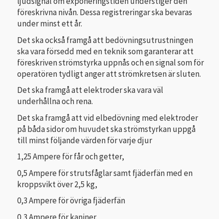
ljudsignal om exponeringstiden understiger den
föreskrivna nivån. Dessa registreringar ska bevaras
under minst ett år.
Det ska också framgå att bedövningsutrustningen
ska vara försedd med en teknik som garanterar att
föreskriven strömstyrka uppnås och en signal som för
operatören tydligt anger att strömkretsen är sluten.
Det ska framgå att elektroder ska vara väl
underhållna och rena.
Det ska framgå att vid elbedövning med elektroder
på båda sidor om huvudet ska strömstyrkan uppgå
till minst följande värden för varje djur
1,25 Ampere för får och getter,
0,5 Ampere för strutsfåglar samt fjäderfän med en
kroppsvikt över 2,5 kg,
0,3 Ampere för övriga fjäderfän
0,3 Ampere för kaniner.