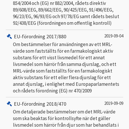
854/2004 och (EG) nr 882/2004, rådets direktiv
89/608/EEG, 89/662/EEG, 90/425/EEG, 91/496/EEG,
96/23/EG, 96/93/EG och 97/78/EG samt rådets beslut
92/438/EEG (förordningen om offentlig kontroll)
EU-förordning 2017/880
2019-09-04
Om bestämmelser för användningen av ett MRL-
värde som fastställts för en farmakologiskt aktiv
substans för ett visst livsmedel för ett annat
livsmedel som härrör från samma djurslag, och ett
MRL-värde som fastställts för en farmakologiskt
aktiv substans för ett eller flera djurslag för ett
annat djurslag, i enlighet med Europaparlamentets
och rådets förordning (EG) nr 470/2009
EU-förordning 2018/470
2019-09-09
Om detaljerade bestämmelser om det MRL-värde
som ska beaktas för kontrollsyfte när det gäller
livsmedel som härrör från djur som har behandlats i