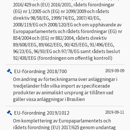
2016/429 och (EU) 2016/2031, rådets förordningar
(EG) nr 1/2005 och (EG) nr 1099/2009 och rådets
direktiv 98/58/EG, 1999/74/EG, 2007/43/EG,
2008/119/EG och 2008/120/EG och om upphävande av
Europaparlamentets och rådets förordningar (EG) nr
854/2004 och (EG) nr 882/2004, rådets direktiv
89/608/EEG, 89/662/EEG, 90/425/EEG, 91/496/EEG,
96/23/EG, 96/93/EG och 97/78/EG samt rådets beslut
92/438/EEG (förordningen om offentlig kontroll)
EU-förordning 2018/700
2019-09-09
Om ändring av förteckningarna över anläggningar i
tredjeländer från vilka import av specificerade
produkter av animaliskt ursprung är tillåten vad
gäller vissa anläggningar i Brasilien
EU-förordning 2019/1012
2019-09-11
Om komplettering av Europaparlamentets och
rådets förordning (EU) 2017/625 genom undantag