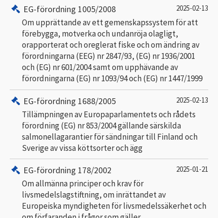
EG-förordning 1005/2008
2025-02-13
Om upprättande av ett gemenskapssystem för att
förebygga, motverka och undanröja olagligt,
orapporterat och oreglerat fiske och om ändring av
förordningarna (EEG) nr 2847/93, (EG) nr 1936/2001
och (EG) nr 601/2004 samt om upphävande av
förordningarna (EG) nr 1093/94 och (EG) nr 1447/1999
EG-förordning 1688/2005
2025-02-13
Tillämpningen av Europaparlamentets och rådets
förordning (EG) nr 853/2004 gällande särskilda
salmonellagarantier för sändningar till Finland och
Sverige av vissa köttsorter och ägg
EG-förordning 178/2002
2025-01-21
Om allmänna principer och krav för
livsmedelslagstiftning, om inrättandet av
Europeiska myndigheten för livsmedelssäkerhet och
om förfaranden i frågor som gäller