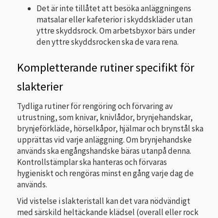
Det är inte tillåtet att besöka anläggningens
matsalar eller kafeterior i skyddskläder utan
yttre skyddsrock. Om arbetsbyxor bärs under
den yttre skyddsrocken ska de vara rena.
Kompletterande rutiner specifikt för
slakterier
Tydliga rutiner för rengöring och förvaring av
utrustning, som knivar, knivlådor, brynjehandskar,
brynjeförkläde, hörselkåpor, hjälmar och brynstål ska
upprättas vid varje anläggning. Om brynjehandske
används ska engångshandske bäras utanpå denna.
Kontrollstämplar ska hanteras och förvaras
hygieniskt och rengöras minst en gång varje dag de
används.
Vid vistelse i slakteristall kan det vara nödvändigt
med särskild heltäckande klädsel (overall eller rock