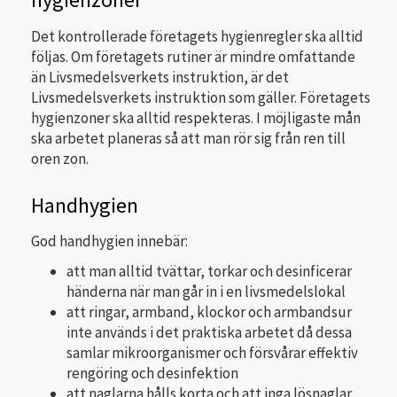
Det kontrollerade företagets hygienregler ska alltid
följas. Om företagets rutiner är mindre omfattande
än Livsmedelsverkets instruktion, är det
Livsmedelsverkets instruktion som gäller. Företagets
hygienzoner ska alltid respekteras. I möjligaste mån
ska arbetet planeras så att man rör sig från ren till
oren zon.
Handhygien
God handhygien innebär:
att man alltid tvättar, torkar och desinficerar
händerna när man går in i en livsmedelslokal
att ringar, armband, klockor och armbandsur
inte används i det praktiska arbetet då dessa
samlar mikroorganismer och försvårar effektiv
rengöring och desinfektion
att naglarna hålls korta och att inga lösnaglar